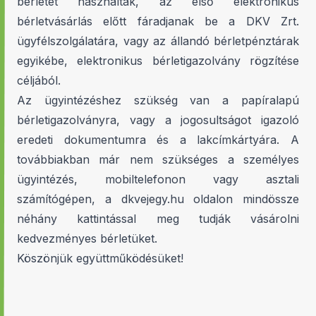
bérletet használtak, az első elektronikus
bérletvásárlás előtt fáradjanak be a DKV Zrt.
ügyfélszolgálatára, vagy az állandó bérletpénztárak
egyikébe, elektronikus bérletigazolvány rögzítése
céljából.
Az ügyintézéshez szükség van a papíralapú
bérletigazolványra, vagy a jogosultságot igazoló
eredeti dokumentumra és a lakcímkártyára. A
továbbiakban már nem szükséges a személyes
ügyintézés, mobiltelefonon vagy asztali
számítógépen, a dkvejegy.hu oldalon mindössze
néhány kattintással meg tudják vásárolni
kedvezményes bérletüket.
Köszönjük együttműködésüket!