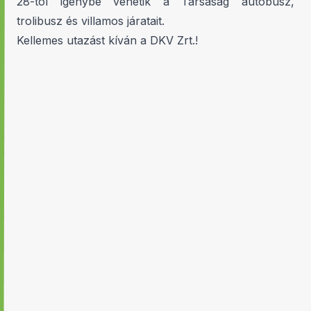
28-tól igénybe vehetik a Társaság autóbusz,
trolibusz és villamos járatait.
Kellemes utazást kíván a DKV Zrt.!