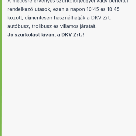
A meccsre érvényes szurkolói jeggyel vagy bérlettel
rendelkező utasok, ezen a napon 10:45 és 18:45
között, díjmentesen használhatják a DKV Zrt.
autóbusz, trolibusz és villamos járatait.
Jó szurkolást kíván, a DKV Zrt.!