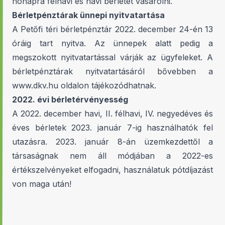
hónapra félhavi és havi bérletet vásárolni.
Bérletpénztárak ünnepi nyitvatartása
A Petőfi téri bérletpénztár 2022. december 24-én 13
óráig tart nyitva. Az ünnepek alatt pedig a
megszokott nyitvatartással várják az ügyfeleket. A
bérletpénztárak nyitvatartásáról bővebben a
www.dkv.hu
oldalon tájékozódhatnak.
2022. évi bérletérvényesség
A 2022. december havi, II. félhavi, IV. negyedéves és
éves bérletek 2023. január 7-ig használhatók fel
utazásra. 2023. január 8-án üzemkezdettől a
társaságnak nem áll módjában a 2022-es
értékszelvényeket elfogadni, használatuk pótdíjazást
von maga után!