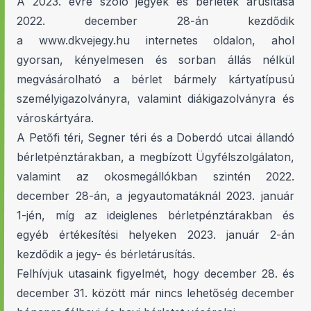
A 2023. évre szóló jegyek és bérletek árusítása
2022. december 28-án kezdődik
a
www.dkvejegy.hu
internetes oldalon, ahol
gyorsan, kényelmesen és sorban állás nélkül
megvásárolható a bérlet bármely kártyatípusú
személyigazolványra, valamint diákigazolványra és
városkártyára.
A Petőfi téri, Segner téri és a Doberdó utcai állandó
bérletpénztárakban, a megbízott Ügyfélszolgálaton,
valamint az okosmegállókban szintén 2022.
december 28-án, a jegyautomatáknál 2023. január
1-jén, míg az ideiglenes bérletpénztárakban és
egyéb értékesítési helyeken 2023. január 2-án
kezdődik a jegy- és bérletárusítás.
Felhívjuk utasaink figyelmét, hogy december 28. és
december 31. között már nincs lehetőség december