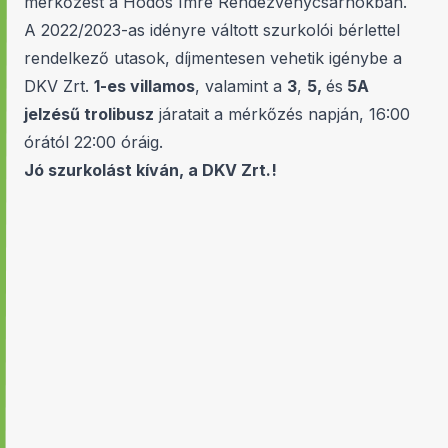
mérkőzést a Hódos Imre Rendezvénycsarnokban.
A 2022/2023-as idényre váltott szurkolói bérlettel
rendelkező utasok, díjmentesen vehetik igénybe a
DKV Zrt.
1-es villamos
, valamint a
3
,
5,
és
5A
jelzésű trolibusz
járatait a mérkőzés napján, 16:00
órától 22:00 óráig.
Jó szurkolást kíván, a DKV Zrt.!