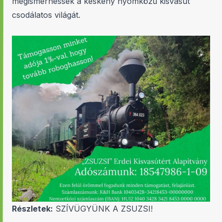
megismerhessék a keskeny nyomközű kisvasút
csodálatos világát.
Részletek:
SZÍVÜGYÜNK A ZSUZSI!