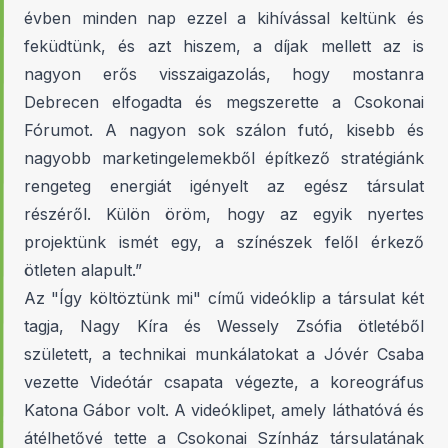
évben minden nap ezzel a kihívással keltünk és
feküdtünk, és azt hiszem, a díjak mellett az is
nagyon erős visszaigazolás, hogy mostanra
Debrecen elfogadta és megszerette a Csokonai
Fórumot. A nagyon sok szálon futó, kisebb és
nagyobb marketingelemekből építkező stratégiánk
rengeteg energiát igényelt az egész társulat
részéről. Külön öröm, hogy az egyik nyertes
projektünk ismét egy, a színészek felől érkező
ötleten alapult.”
Az "Így költöztünk mi" című videóklip a társulat két
tagja, Nagy Kíra és Wessely Zsófia ötletéből
született, a technikai munkálatokat a Jóvér Csaba
vezette Videótár csapata végezte, a koreográfus
Katona Gábor volt. A videóklipet, amely láthatóvá és
átélhetővé tette a Csokonai Színház társulatának