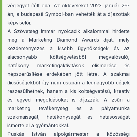
védjegyet ítélt oda. Az okleveleket 2023. január 26-
án, a budapesti Symbol-ban vehették át a díjazottak
képviselői.
A Szövetség immár nyolcadik alkalommal hirdette
meg a Marketing Diamond Awards díjat, mely
kezdeményezés a kisebb ügynökségek és az
alacsonyabb költségvetésből megvalósuló,
hatékony marketingaktivitások elismerése és
népszerűsítése érdekében jött létre. A szakmai
dicsőségekből így nem csupán a legnagyobb cégek
részesülhetnek, hanem a kis költségvetésű, kreatív
és egyedi megoldásokat is díjazzák. A zsűri a
marketing tevékenység és a pályamunka
szakmaiságát, hatékonyságát és hatásosságát
ismerte el a gyémántokkal.
Puskás István alpolgármester a közösségi