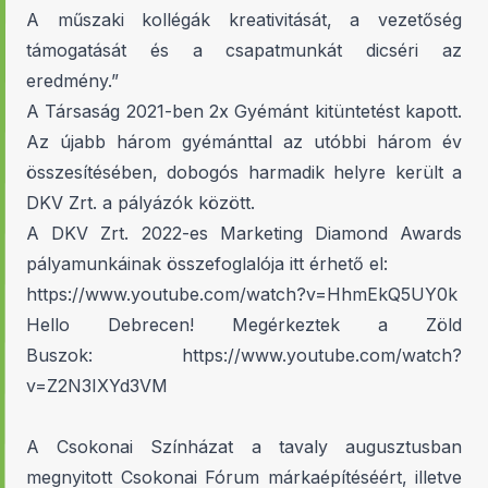
A műszaki kollégák kreativitását, a vezetőség
támogatását és a csapatmunkát dicséri az
eredmény.”
A Társaság 2021-ben 2x Gyémánt kitüntetést kapott.
Az újabb három gyémánttal az utóbbi három év
összesítésében, dobogós harmadik helyre került a
DKV Zrt. a pályázók között.
A DKV Zrt. 2022-es Marketing Diamond Awards
pályamunkáinak összefoglalója itt érhető el:
https://www.youtube.com/watch?v=HhmEkQ5UY0k
Hello Debrecen! Megérkeztek a Zöld
Buszok:
https://www.youtube.com/watch?
v=Z2N3IXYd3VM
A Csokonai Színházat a tavaly augusztusban
megnyitott Csokonai Fórum márkaépítéséért, illetve