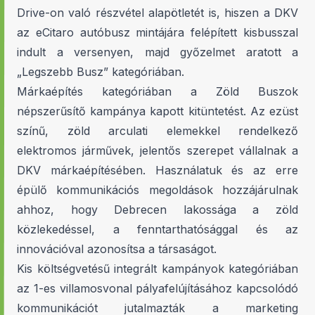
Drive-on való részvétel alapötletét is, hiszen a DKV
az eCitaro autóbusz mintájára felépített kisbusszal
indult a versenyen, majd győzelmet aratott a
„Legszebb Busz” kategóriában.
Márkaépítés kategóriában a Zöld Buszok
népszerűsítő kampánya kapott kitüntetést. Az ezüst
színű, zöld arculati elemekkel rendelkező
elektromos járművek, jelentős szerepet vállalnak a
DKV márkaépítésében. Használatuk és az erre
épülő kommunikációs megoldások hozzájárulnak
ahhoz, hogy Debrecen lakossága a zöld
közlekedéssel, a fenntarthatósággal és az
innovációval azonosítsa a társaságot.
Kis költségvetésű integrált kampányok kategóriában
az 1-es villamosvonal pályafelújításához kapcsolódó
kommunikációt jutalmazták a marketing