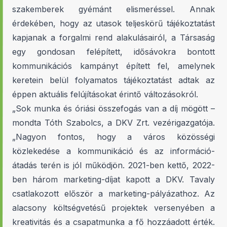
szakemberek gyémánt elismeréssel. Annak
érdekében, hogy az utasok teljeskörű tájékoztatást
kapjanak a forgalmi rend alakulásairól, a Társaság
egy gondosan felépített, idősávokra bontott
kommunikációs kampányt épített fel, amelynek
keretein belül folyamatos tájékoztatást adtak az
éppen aktuális felújításokat érintő változásokról.
„Sok munka és óriási összefogás van a díj mögött –
mondta Tóth Szabolcs, a DKV Zrt. vezérigazgatója.
„Nagyon fontos, hogy a város közösségi
közlekedése a kommunikáció és az információ-
átadás terén is jól működjön. 2021-ben kettő, 2022-
ben három marketing-díjat kapott a DKV. Tavaly
csatlakozott először a marketing-pályázathoz. Az
alacsony költségvetésű projektek versenyében a
kreativitás és a csapatmunka a fő hozzáadott érték.