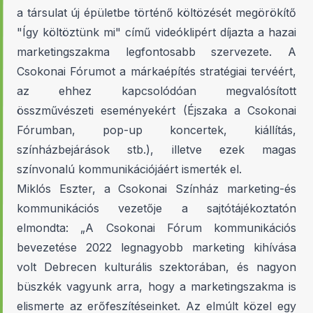
a társulat új épületbe történő költözését megörökítő
"Így költöztünk mi" című videóklipért díjazta a hazai
marketingszakma legfontosabb szervezete. A
Csokonai Fórumot a márkaépítés stratégiai tervéért,
az ehhez kapcsolódóan megvalósított
összművészeti eseményekért (Éjszaka a Csokonai
Fórumban, pop-up koncertek, kiállítás,
színházbejárások stb.), illetve ezek magas
színvonalú kommunikációjáért ismerték el.
Miklós Eszter, a Csokonai Színház marketing-és
kommunikációs vezetője a sajtótájékoztatón
elmondta: „A Csokonai Fórum kommunikációs
bevezetése 2022 legnagyobb marketing kihívása
volt Debrecen kulturális szektorában, és nagyon
büszkék vagyunk arra, hogy a marketingszakma is
elismerte az erőfeszítéseinket. Az elmúlt közel egy