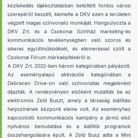
közlekedés tájékoztatásban betöltött fontos városi
szerepéről beszélt, kiemelte a DKV ezen a területen
végzett magas színvonalú munkáját. Hangsúlyozta a
DKV Zrt. és a Csokonai Színház marketing-és
kommunikációs tevékenységben való szoros és
sikeres együttműködését, és elismeréssel szólt a
Csokonai Fórum márkaépítéséről is.
A DKV Zrt. 2022-ben három kategóriában pályázott.
Az eseményalapú aktivációk kategóriában a
Debrecen Drive-on való színvonalas megjelenést
díjazták. A rendezvényen elsőként mutatták be az
elektromos Zöld Buszt, amely a társaság kiállítási
helyszínének központi eleme volt. Az eseményhez
kapcsolódó kommunikációs kampány a jármű első
nyilvános bemutatása és a kiállítói programok
összehangolására épült. A Zöld Busz adta a Mini