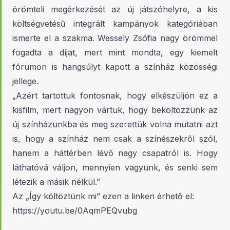
örömteli megérkezését az új játszóhelyre, a kis
költségvetésű integrált kampányok kategóriában
ismerte el a szakma. Wessely Zsófia nagy örömmel
fogadta a díjat, mert mint mondta, egy kiemelt
fórumon is hangsúlyt kapott a színház közösségi
jellege.
„Azért tartottuk fontosnak, hogy elkészüljön ez a
kisfilm, mert nagyon vártuk, hogy beköltözzünk az
új színházunkba és meg szerettük volna mutatni azt
is, hogy a színház nem csak a színészekről szól,
hanem a háttérben lévő nagy csapatról is. Hogy
láthatóvá váljon, mennyien vagyunk, és senki sem
létezik a másik nélkül.”
Az „Így költöztünk mi” ezen a linken érhető el:
https://youtu.be/0AqmPEQvubg