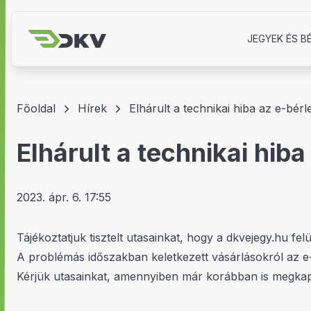
JEGYEK ÉS B
Főoldal
Hírek
Elhárult a technikai hiba az e-bérl
Elhárult a technikai hib
2023. ápr. 6. 17:55
Tájékoztatjuk tisztelt utasainkat, hogy a dkvejegy.hu fe
A problémás időszakban keletkezett vásárlásokról az e-m
Kérjük utasainkat, amennyiben már korábban is megkapták