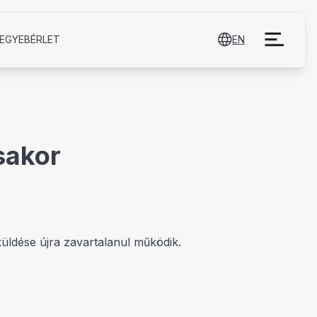
EGYE­BÉRLET
EN
ásakor
 küldése újra zavartalanul működik.