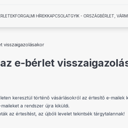
ÉRLETEK
FORGALMI HÍREK
KAPCSOLAT
GYIK - ORSZÁGBÉRLET, VÁRM
et visszaigazolásakor
a az e-bérlet visszaigazol
lületen keresztül történő vásárlásokról az értesítő e-mailek
aileket a rendszer újra kiküldi.
 az értesítést, az újbóli levelet tekintsék tárgytalannak!