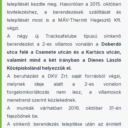
telepítését kezdte meg. Hasonlóan a 2015. októberi
kivitelezéshez, a berendezések szállítását és
telepítését most is a MÁV-Thermit Hegesztő Kft.
végzi.
A négy új Tracksafelube típusú sínkenő
berendezést a 2-es villamos vonalán a
Doberdó
utca felé a Csemete utcán és a Kartács utcán,
valamint mind a két irányban a Dienes László
Középiskolánál helyezzük el.
A beruházást a DKV Zrt. saját forrásból végzi,
melynek ideje alatt a 2-es vonalon
forgalomkorlátozás nem lesz, a villamosok
menetrend szerint közlekednek.
A munkák várhatóan 2016. október 31-én
fejeződnek be.
A sínkenő berendezés telepítése után az érintett