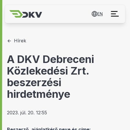
EN
Hírek
A DKV Debreceni
Közlekedési Zrt.
beszerzési
hirdetménye
2023. júl. 20. 12:55
Beszerző, ajánlatkérő neve és címe: