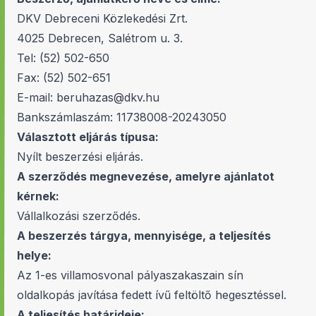
DKV Debreceni Közlekedési Zrt.
4025 Debrecen, Salétrom u. 3.
Tel: (52) 502-650
Fax: (52) 502-651
E-mail:
beruhazas@dkv.hu
Bankszámlaszám: 11738008-20243050
Választott eljárás típusa:
Nyílt beszerzési eljárás.
A szerződés megnevezése, amelyre ajánlatot
kérnek:
Vállalkozási szerződés.
A beszerzés tárgya, mennyisége, a teljesítés
helye:
Az 1-es villamosvonal pályaszakaszain sín
oldalkopás javítása fedett ívű feltöltő hegesztéssel.
A teljesítés határideje: