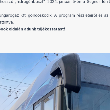
 hosszú „hidrogénbuszt”, 2024. január 5-én a Segner térrő
ungarogáz Kft. gondoskodik. A program részleteiről és 
ttintva.
book oldalán adunk tájékoztatást!