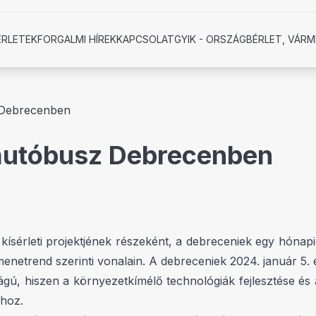
ÉRLETEK
FORGALMI HÍREK
KAPCSOLAT
GYIK - ORSZÁGBÉRLET, VÁRM
 Debrecenben
 autóbusz Debrecenben
ísérleti projektjének részeként, a debreceniek egy hónapig
etrend szerinti vonalain. A debreceniek 2024. január 5. é
sságú, hiszen a környezetkímélő technológiák fejlesztése é
ához.