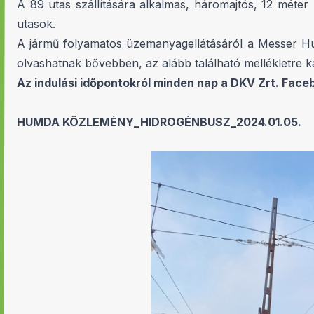
A 89 utas szállítására alkalmas, háromajtós, 12 méter
utasok.
A jármű folyamatos üzemanyagellátásáról a Messer H
olvashatnak bővebben, az alább található mellékletre ka
Az indulási időpontokról minden nap a DKV Zrt. Face
HUMDA KÖZLEMÉNY_HIDROGÉNBUSZ_2024.01.05.