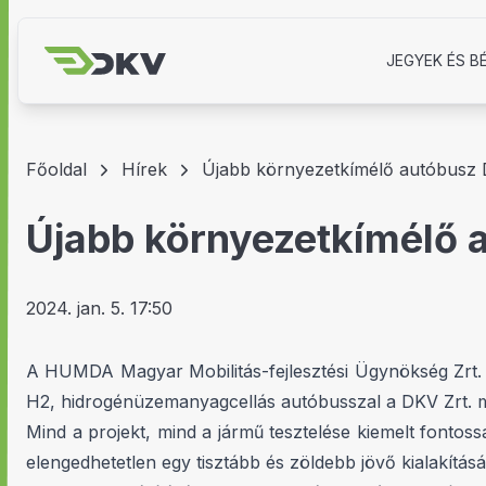
JEGYEK ÉS B
Főoldal
Hírek
Újabb környezetkímélő autóbusz
Újabb környezetkímélő
2024. jan. 5. 17:50
A HUMDA Magyar Mobilitás-fejlesztési Ügynökség Zrt. k
H2, hidrogénüzemanyagcellás autóbusszal a DKV Zrt. men
Mind a projekt, mind a jármű tesztelése kiemelt fonto
elengedhetetlen egy tisztább és zöldebb jövő kialakítás