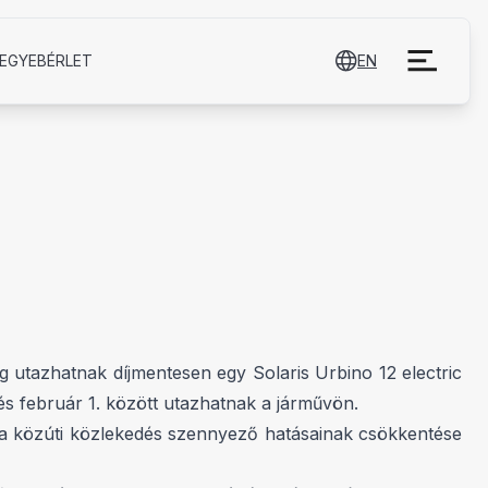
EGYE­BÉRLET
EN
 utazhatnak díjmentesen egy Solaris Urbino 12 electric
s február 1. között utazhatnak a járművön.
s a közúti közlekedés szennyező hatásainak csökkentése