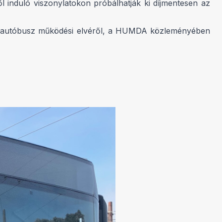
l induló viszonylatokon próbálhatják ki díjmentesen az
az autóbusz működési elvéről, a HUMDA közleményében