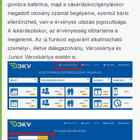
gombra kattintva, majd a vásárláskor/igényléskor
megadott okmány számát begépelve, ezentúl bárki
ellenőrizheti, van-e érvényes utazási jogosultsága.
A lekérdezéskor, az érvényesség időtartama is
megjelenik. Az új funkció egyaránt alkalmazható
személyi-, illetve diákigazolvány, Városkártya és
Junior Városkártya esetén is.