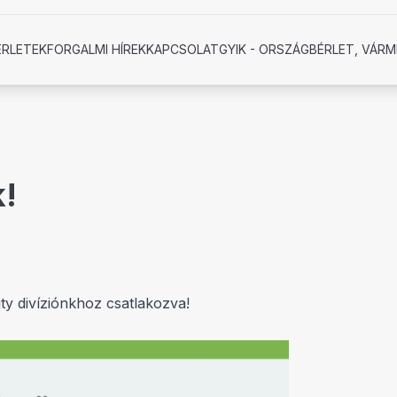
ÉRLETEK
FORGALMI HÍREK
KAPCSOLAT
GYIK - ORSZÁGBÉRLET, VÁRM
k!
ity divíziónkhoz csatlakozva!