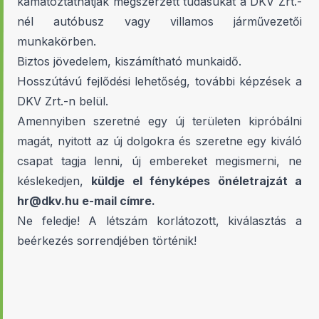
kamatoztathatják megszerzett tudásukat a DKV Zrt.-
nél autóbusz vagy villamos járművezetői
munkakörben.
Biztos jövedelem, kiszámítható munkaidő.
Hosszútávú fejlődési lehetőség, további képzések a
DKV Zrt.-n belül.
Amennyiben szeretné egy új területen kipróbálni
magát, nyitott az új dolgokra és szeretne egy kiváló
csapat tagja lenni, új embereket megismerni, ne
késlekedjen,
küldje el fényképes önéletrajzát a
hr@dkv.hu
e-mail címre.
Ne feledje! A létszám korlátozott, kiválasztás a
beérkezés sorrendjében történik!