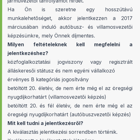
járművezetői tanfolyamot hirdet.
Ha Ön is szeretne egy hosszútávú
munkalehetőséget, akkor jelentkezzen a 2017
márciusában induló autóbusz- és villamosvezetői
képzésünkre, mely Önnek díjmentes.
Milyen feltételeknek kell megfelelni a
jelentkezéshez?
közfoglalkoztatási jogviszony vagy regisztrált
álláskeresői státusz és nem egyéni vállalkozó
érvényes B kategóriás jogosítvány
betöltött 20. életév, de nem érte még el az öregségi
nyugdíjkorhatárt (villamosvezetői képzés)
betöltött 20. és fél életév, de nem érte még el az
öregségi nyugdíjkorhatárt (autóbuszvezetői képzés)
Mit kell tudni a jelentkezésről?
A kiválasztás jelentkezési sorrendben történik.