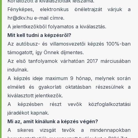
Korlátozott a kiválasztottak létszáma.
Fényképes, elektronikus önéletrajzát várjuk a
hr@dkv.hu
e-mail címre.
A jelentkezőkből folyamatos a kiválasztás.
Mit kell tudni a képzésről?
Az autóbusz- és villamosvezetői képzés 100%-ban
támogatott, így Önnek díjmentes.
Az első tanfolyamok várhatóan 2017 márciusában
indulnak.
A képzés ideje maximum 9 hónap, melynek során
elméleti és gyakorlati oktatásban részesülnek a
kiválasztott jelentkezők.
A képzésben részt vevők közfoglalkoztatási
járadékot kapnak.
Mi az, amit kínálunk a képzés végén?
A sikeres vizsgát tevők a mindennapokban