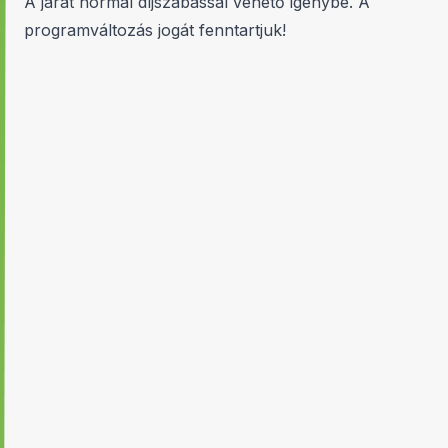
A járat normál díjszabással vehető igénybe. A
programváltozás jogát fenntartjuk!