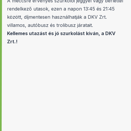
A meccsre érvényes szurkolói jeggyel vagy bérlettel
rendelkező utasok, ezen a napon 13:45 és 21:45
között, díjmentesen használhatják a DKV Zrt.
villamos, autóbusz és trolibusz járatait.
Kellemes utazást és jó szurkolást kíván, a DKV
Zrt.!