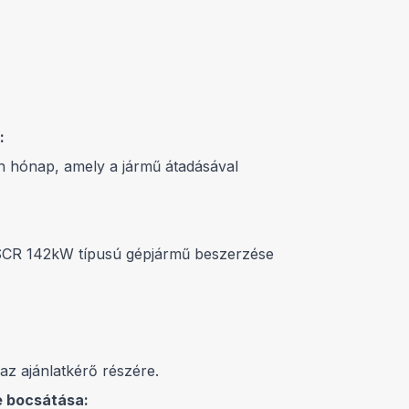
:
an hónap, amely a jármű átadásával
SCR 142kW típusú gépjármű beszerzése
az ajánlatkérő részére.
e bocsátása: