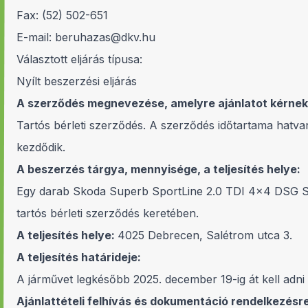
Fax: (52) 502-651
E-mail: beruhazas@dkv.hu
Választott eljárás típusa:
Nyílt beszerzési eljárás
A szerződés megnevezése, amelyre ajánlatot kérnek
Tartós bérleti szerződés. A szerződés időtartama hatv
kezdődik.
A beszerzés tárgya, mennyisége, a teljesítés helye:
Egy darab Skoda Superb SportLine 2.0 TDI 4x4 DSG 
tartós bérleti szerződés keretében.
A teljesítés helye:
4025 Debrecen, Salétrom utca 3.
A teljesítés határideje:
A járművet legkésőbb 2025. december 19-ig át kell adni 
Ajánlattételi felhívás és dokumentáció rendelkezésr