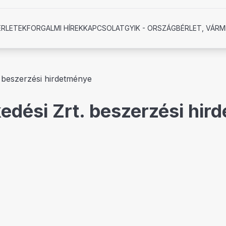
ÉRLETEK
FORGALMI HÍREK
KAPCSOLAT
GYIK - ORSZÁGBÉRLET, VÁRM
 beszerzési hirdetménye
edési Zrt. beszerzési hir