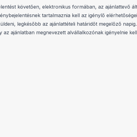
lentést követően, elektronikus formában, az ajánlattevő ál
 igénybejelentésnek tartalmaznia kell az igénylő elérhetőség
ldeni, legkésőbb az ajánlattételi határidőt megelőző napig. 
agy az ajánlatban megnevezett alvállalkozónak igényelnie k