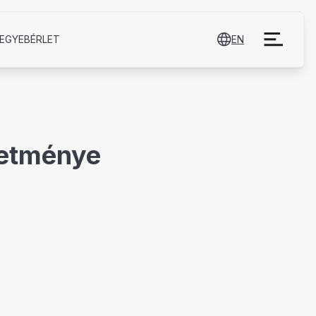
EGYE­BÉRLET
EN
detménye