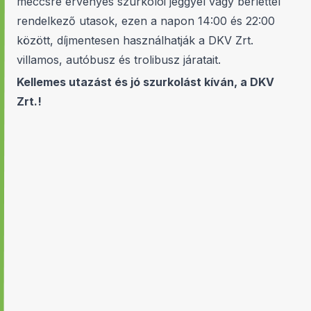
meccsre érvényes szurkolói jeggyel vagy bérlettel
rendelkező utasok, ezen a napon 14:00 és 22:00
között, díjmentesen használhatják a DKV Zrt.
villamos, autóbusz és trolibusz járatait.
Kellemes utazást és jó szurkolást kíván, a DKV
Zrt.!