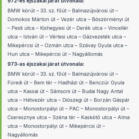
972-es éjszakai járat útvonala:
BMW körút – 33. sz. főút – Balmazújvárosi út –
Domokos Márton út – Vezér utca – Böszörményi út
– Pesti utca – Kishegyesi út – Derék utca – Vincellér
utca – István út – Vértesi utca – Gázvezeték utca –
Mikepércsi út – Ozmán utca – Szávay Gyula utca –
Hun utca – Mikepércsi út – Nagyállomás
973-as éjszakai járat útvonala:
BMW körút – 33. sz. főút – Balmazújvárosi út –
Füredi út – Bem tér – Hadházi út – Benczúr Gyula
utca – Kassai út – Sámsoni út – Budai Nagy Antal
utca – Hétvezér utca – Diószegi út – Borzán Gáspár
utca – Monostorpályi út – PAC – Monostorpályi út –
Cseresznye utca – Széna tér – Kaskötő utca – Alma
utca – Monostorpályi út – Mikepércsi út –
Nagyállomás