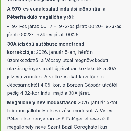
A 970-es vonalcsalád indulási időpontjai a
Péterfia dűlő megállóhelyről:
- 971-es járat: 00:17 - 972-es járat: 00:20- 973-as
járat: 00:23- 974-es járat: 00:26
30A jelzésű autóbusz menetrendi
korrekciója:
2026. január 5-én, hétfőn
üzemkezdettől a Vécsey utcai megnövekedett
utazási igények miatt új járatpár közlekedik a 30A
jelzésű vonalon. A változásokat követően a
Jégcsarnoktól 4:05-kor, a Borzán Gáspár utcától
pedig 4:32-kor indul majd a 30A járat.
Megállóhely név módosítások:
2026. január 5-től
több megállóhely elnevezése módosul. A Veres
Péter utca irányában lévő Falóger elnevezésű
megállóhely neve Szent Bazil Görögkatolikus