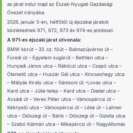
as járat indul majd az Észak-Nyugati Gazdasági
Övezet irányába.
2026. január 5-én, hétfőtől új éjszakai járatok
közlekednek 971, 972, 973 és 974-es jelzéssel.
A 971-es éjszaki járat útvonala:
BMW körút – 33. sz. főút – Balmazújvárosi út –
Füredi út – Egyetem sugárút – Bethlen utca –
Hunyadi János utca – Rákóczi utca – Csapó utca –
Ótemető utca – Huszár Gál utca – Kincseshegy utca
– Mátyás Király utca – Sámsoni út –Lovas utca –
Kard utca – Júlia-telep – Kard utca – Diadal utca –
Acsádi út – Veres Péter utca – Vámospércsi út –
Kéknyelű utca – Vámospércsi út – Létai út – Lahner
utca – Diószegi út – Bánk – Diószegi út – Gizella utca
– Szabó Kálmán utca – Mikepércsi út – Nagyállomás