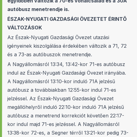
egyidőben változik a 70-es vonalcsalád és a 30A
autóbusz menetrendje is.
ÉSZAK-NYUGATI GAZDASÁGI ÖVEZETET ÉRINTŐ
VÁLTOZÁSOK
Az Észak-Nyugati Gazdasági Övezet utazási
igényeinek kiszolgálása érdekében változik a 71, 72
és a 73-as autóbuszok menetrendje.
A Nagyállomásról 13:34, 13:42-kor 71-es autóbusz
indul az Észak-Nyugati Gazdasági Övezet irányába.
A Nagyállomásról 13:10-kor induló 71A jelzésű
autóbusz a továbbiakban 12:55-kor indul 71-es
jelzéssel. Az Észak-Nyugati Gazdasági Övezet
megállóhelyről induló 22:10-kor induló 71A jelzésű
autóbusz a menetrend korrekciót követően 22:17-
kor indul majd 71-es jelzéssel. A Nagyállomásról
13:38-kor 72-es, a Segner térről 13:21-kor pedig 73-