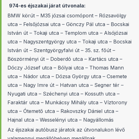
974-es éjszakai járat útvonala:
BMW körút – M35 józsai csomópont – Rózsavölgy
utca – Felsőjózsai utca – Gönczy Pál utca – Bocskai
István út – Tokaji utca – Templom utca – Alsójózsai
utca – Nagyszentgyörgy utca – Tokaji utca – Bocskai
István út – Szentgyörgyfalvi út – 35. sz. főút –
Böszörményi út – Doberdó utca – Kartács utca –
Dóczy József utca – Bólyai utca – Thomas Mann
utca – Nádor utca – Dózsa György utca – Csemete
utca – Nagy Imre út – Hatvan utca – Segner tér –
Nyugati utca – Széchenyi utca – Kossuth utca –
Faraktár utca – Munkácsy Mihály utca – Víztorony
utca – Ótemető utca – Rakovszky Dániel utca –
Hajnal utca – Wesselényi utca – Nagyállomás
Az éjszakai autóbusz járatok az útvonalukon lévő
valamennyi megállóhelyen megállnak.