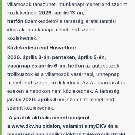
villamosok tanszünet, munkanapi menetrend szerint
közlekednek.
2026. április 13-án,
hétfőn
üzemkezdettől a társaság járatai tanítási
időszak, munkanapi menetrend szerint
közlekednek.
Közlekedési rend Húsvétkor:
2026. április 3-án, pénteken, április 5-én,
vasárnap és április 6-án, hétfőn
az autóbuszok,
trolibuszok és a villamosok vasárnapi, ünnepnapi
menetrend szerint közlekednek. Az Auchan járatok
ezeken a napokon nem közlekednek. A társaság
járatai
2026. április 4-én,
szombati menetrend
szerint közlekednek.
A járatok aktuális menetrendjéről
a
www.dkv.hu
oldalon, valamint a myDKV és a
menetrend.app applikációkban tájékozódhatnak!