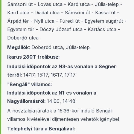
Sámsoni út - Lovas utca - Kard utca - Júlia-telep -
Kard utca - Diadal utca - Sámsoni út - Kassai út -
Árpád tér - Nyíl utca - Füredi út - Egyetem sugárút -
Egyetem tér - Dóczy József utca - Kartács utca -
Doberdó utca
Megállók
: Doberdó utca, Júlia-telep
Ikarus 280T trolibusz:
Indulási időpontok az N3-as vonalon a Segner
térről:
14:17, 15:17, 16:17, 17:17
"
Bengáli" villamos:
Indulási időpontok az N1-es vonalon a
Nagyállomásról:
14:00, 14:48
A nosztalgia járatok a 15:36-kor induló Bengáli
villamos kivételével díjmentesen vehetők igénybe!
Telephelyi túra a Bengálival: