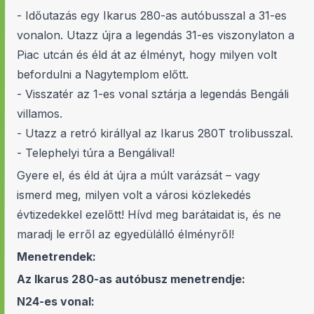
- Időutazás egy Ikarus 280-as autóbusszal a 31-es
vonalon. Utazz újra a legendás 31-es viszonylaton a
Piac utcán és éld át az élményt, hogy milyen volt
befordulni a Nagytemplom előtt.
- Visszatér az 1-es vonal sztárja a legendás Bengáli
villamos.
- Utazz a retró királlyal az Ikarus 280T trolibusszal.
- Telephelyi túra a Bengálival!
Gyere el, és éld át újra a múlt varázsát – vagy
ismerd meg, milyen volt a városi közlekedés
évtizedekkel ezelőtt! Hívd meg barátaidat is, és ne
maradj le erről az egyedülálló élményről!
Menetrendek:
Az Ikarus 280-as autóbusz menetrendje:
N24-es vonal: