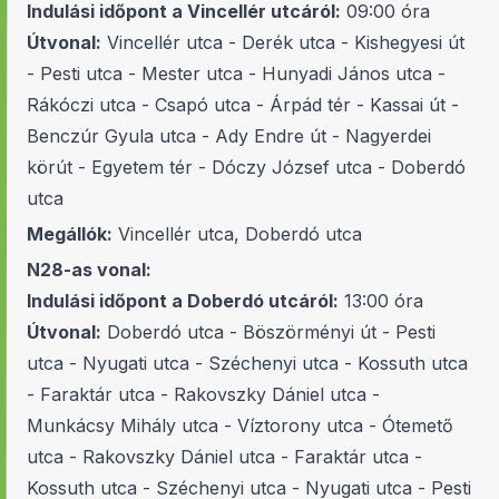
Indulási időpont a Vincellér utcáról:
09:00 óra
Útvonal:
Vincellér utca - Derék utca - Kishegyesi út
- Pesti utca - Mester utca - Hunyadi János utca -
Rákóczi utca - Csapó utca - Árpád tér - Kassai út -
Benczúr Gyula utca - Ady Endre út - Nagyerdei
körút - Egyetem tér - Dóczy József utca - Doberdó
utca
Megállók:
Vincellér utca, Doberdó utca
N28-as vonal:
Indulási időpont a Doberdó utcáról:
13:00 óra
Útvonal:
Doberdó utca - Böszörményi út - Pesti
utca - Nyugati utca - Széchenyi utca - Kossuth utca
- Faraktár utca - Rakovszky Dániel utca -
Munkácsy Mihály utca - Víztorony utca - Ótemető
utca - Rakovszky Dániel utca - Faraktár utca -
Kossuth utca - Széchenyi utca - Nyugati utca - Pesti