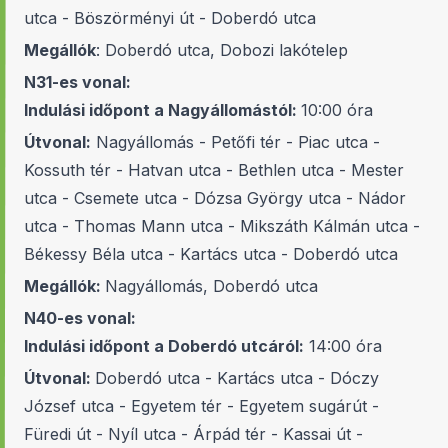
utca - Böszörményi út - Doberdó utca
Megállók
: Doberdó utca, Dobozi lakótelep
N31-es vonal:
Indulási időpont a Nagyállomástól:
10:00 óra
Útvonal:
Nagyállomás - Petőfi tér - Piac utca -
Kossuth tér - Hatvan utca - Bethlen utca - Mester
utca - Csemete utca - Dózsa György utca - Nádor
utca - Thomas Mann utca - Mikszáth Kálmán utca -
Békessy Béla utca - Kartács utca - Doberdó utca
Megállók:
Nagyállomás, Doberdó utca
N40-es vonal:
Indulási időpont a Doberdó utcáról:
14:00 óra
Útvonal:
Doberdó utca - Kartács utca - Dóczy
József utca - Egyetem tér - Egyetem sugárút -
Füredi út - Nyíl utca - Árpád tér - Kassai út -