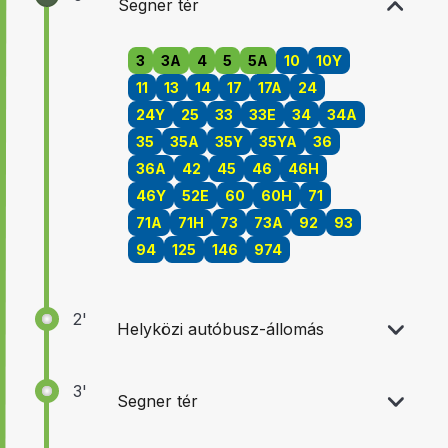
Segner tér
3
3A
4
5
5A
10
10Y
11
13
14
17
17A
24
24Y
25
33
33E
34
34A
35
35A
35Y
35YA
36
36A
42
45
46
46H
46Y
52E
60
60H
71
71A
71H
73
73A
92
93
94
125
146
974
2'
Helyközi autóbusz-állomás
3'
Segner tér