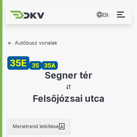
EN
Autóbusz vonalak
35E
35
35A
Segner tér
Felsőjózsai utca
Menetrend letöltése