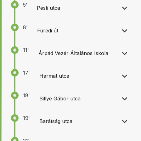
5'
Pesti utca
8'
Füredi út
11'
Árpád Vezér Általános Iskola
17'
Harmat utca
18'
Sillye Gábor utca
19'
Barátság utca
21'