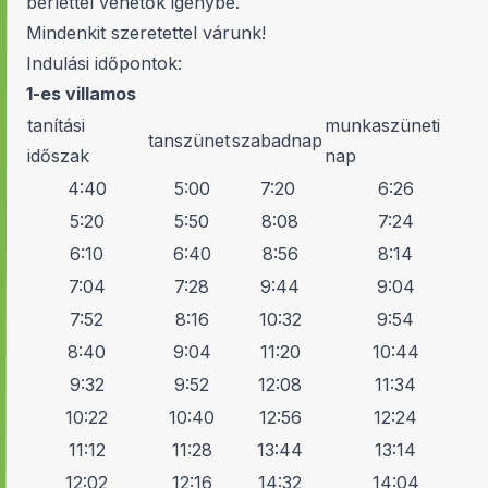
bérlettel vehetők igénybe.
Mindenkit szeretettel várunk!
Indulási időpontok:
1-es villamos
tanítási
munkaszüneti
tanszünet
szabadnap
időszak
nap
4:40
5:00
7:20
6:26
5:20
5:50
8:08
7:24
6:10
6:40
8:56
8:14
7:04
7:28
9:44
9:04
7:52
8:16
10:32
9:54
8:40
9:04
11:20
10:44
9:32
9:52
12:08
11:34
10:22
10:40
12:56
12:24
11:12
11:28
13:44
13:14
12:02
12:16
14:32
14:04