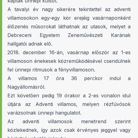
kaptak ünnepi külsőt.
A tavalyi év nagy sikerére tekintettel az adventi
villamosokon egy-egy kör erejéig vasárnaponként
élőzenés műsorokat láthatnak az utasok, melyet a
Debreceni Egyetem Zeneművészeti Karának
hallgatói adnak elő.
2018. december 16-án, vasárnap először az 1-es
villamoson énekesek közreműködésével csendülnek
fel ünnepi ritmusok a fényvillamoson.
A villamos 17 óra 36 perckor indul a
Nagyállomásról.
Ezt követően pedig 19 órakor a 2-es vonalon idul
útjára az Adventi villamos, melyen rézfúvósok
varázsolnak ünnepi hangulatot.
Az adventi villamosok menetrend szerint
közlekednek, így azok csak érvényes jeggyel vagy