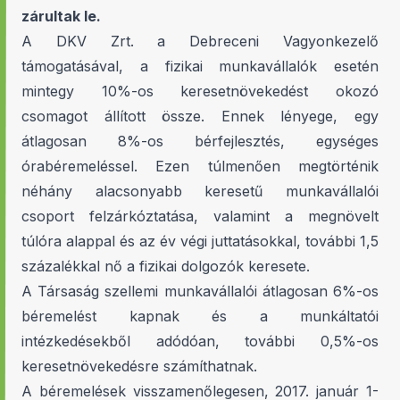
zárultak le.
A DKV Zrt. a Debreceni Vagyonkezelő
támogatásával, a fizikai munkavállalók esetén
mintegy 10%-os keresetnövekedést okozó
csomagot állított össze. Ennek lényege, egy
átlagosan 8%-os bérfejlesztés, egységes
órabéremeléssel. Ezen túlmenően megtörténik
néhány alacsonyabb keresetű munkavállalói
csoport felzárkóztatása, valamint a megnövelt
túlóra alappal és az év végi juttatásokkal, további 1,5
százalékkal nő a fizikai dolgozók keresete.
A Társaság szellemi munkavállalói átlagosan 6%-os
béremelést kapnak és a munkáltatói
intézkedésekből adódóan, további 0,5%-os
keresetnövekedésre számíthatnak.
A béremelések visszamenőlegesen, 2017. január 1-